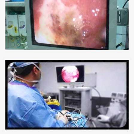
Excelente trato del doctor, muy
puntual con las citas, aclaro todas
Reparación de perforación del esófago torácico
las dudas sobre las molestias que
Sin especificar
se presentaban.
Hemihepatectomía
Sin especificar
Paciente
Resección de tumores mesentéricos
Sin especificar
Resección de intestino delgado y anastomosis
Sin especificar
Visita Gastroenterología
Sin especificar
Excelente atención y
profesionalismo, pendiente ante
Cirugía de la hernia y eventración estrangulada
cualquier duda sobre el
Sin especificar
tratamiento
Resección rectal baja
Sin especificar