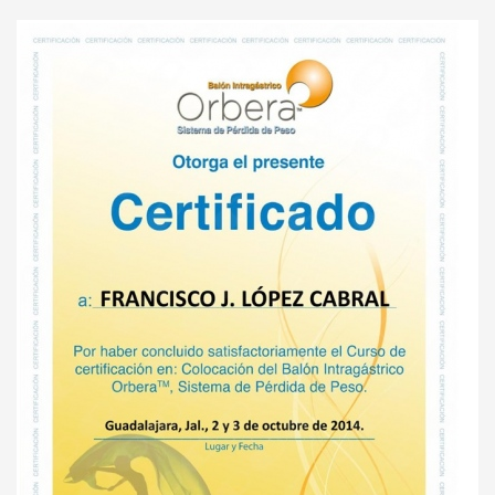
Paciente
Extracción de cuerpo extraño superfcial en cara y
cuello
Sin especificar
Reparación de perforación del esófago cervical
Sin especificar
Muy buen doctor, explica con
mucho detalle cualquier duda que
Visita Cirugía General
Sin especificar
tengas,
Visita Endoscopia
Sin especificar
Paciente
Consulta de cirugía general
800 MXN
Primera visita gastroenterología y endoscopia
600 MXN