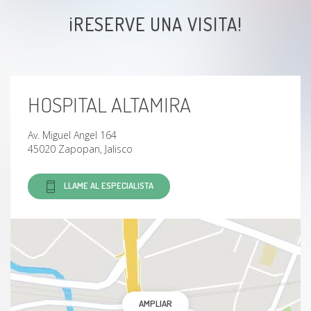
¡RESERVE UNA VISITA!
Diverticulitis
Colecistitis aguda
HOSPITAL ALTAMIRA
Colecistitis crónica
Av. Miguel Angel 164
Hernia inguinal
45020 Zapopan, Jalisco
Hernia
LLAME AL ESPECIALISTA
Hernia umbilical
Úlcera duodenal
Úlcera gastroduodenal aguda
AMPLIAR