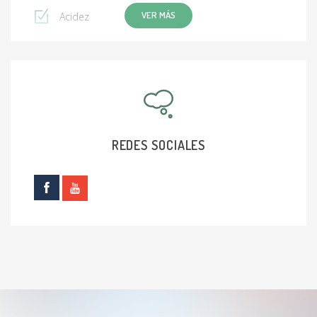
VER MÁS
Acidez
Esofagitis por reflujo
Cáncer del colon
Síndrome del colon irritable (IBS)
REDES SOCIALES
Cálculos biliares
Hernia hiatal
Cáncer del estómago
Apendicitis
Almorranas