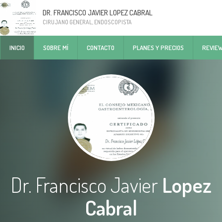
DR. FRANCISCO JAVIER LOPEZ CABRAL
CIRUJANO GENERAL, ENDOSCOPISTA
INICIO
SOBRE MÍ
CONTACTO
PLANES Y PRECIOS
REVIE
Dr. Francisco Javier
Lopez
Cabral