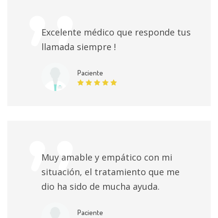
Colocación de prótesis esofágica
Sin especificar
Excelente médico que responde tus
Cirugía simple de la hernia y la eventración
llamada siempre !
Sin especificar
Paciente
Extereorización de colon patológico
Sin especificar
Desbridamiento de absceso perineal
Sin especificar
Extirpación de quiste en el cordón
Sin especificar
Muy amable y empático con mi
Extirpación de tumor maligno cutáneo con cierre
situación, el tratamiento que me
directo
Sin especificar
dio ha sido de mucha ayuda.
Esclerosis endoscópica
Sin especificar
Paciente